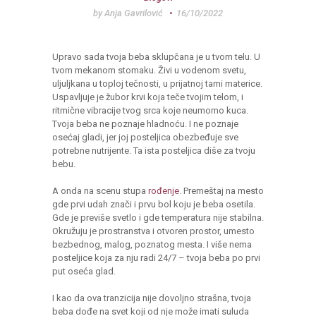
by
Anja Gavrilović
16/10/2022
Upravo sada tvoja beba sklupčana je u tvom telu. U
tvom mekanom stomaku. Živi u vodenom svetu,
uljuljkana u toploj tečnosti, u prijatnoj tami materice.
Uspavljuje je žubor krvi koja teče tvojim telom, i
ritmične vibracije tvog srca koje neumorno kuca.
Tvoja beba ne poznaje hladnoću. I ne poznaje
osećaj gladi, jer joj posteljica obezbeđuje sve
potrebne nutrijente. Ta ista posteljica diše za tvoju
bebu.
A onda na scenu stupa
rođenje
. Premeštaj na mesto
gde prvi udah znači i prvu bol koju je beba osetila.
Gde je previše svetlo i gde temperatura nije stabilna.
Okružuju je prostranstva i otvoren prostor, umesto
bezbednog, malog, poznatog mesta. I više nema
posteljice koja za nju radi 24/7 – tvoja beba po prvi
put oseća glad.
I kao da ova tranzicija nije dovoljno strašna, tvoja
beba dođe na svet koji od nje može imati suluda