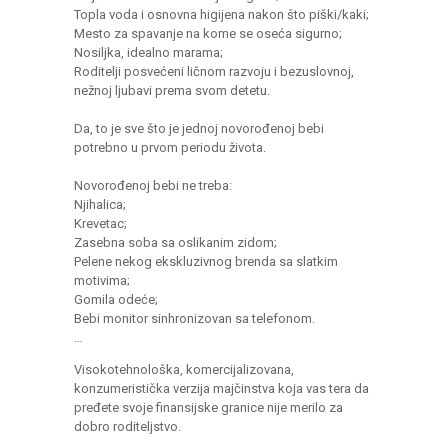
Topla voda i osnovna higijena nakon što piški/kaki;
Mesto za spavanje na kome se oseća sigurno;
Nosiljka, idealno marama;
Roditelji posvećeni ličnom razvoju i bezuslovnoj,
nežnoj ljubavi prema svom detetu.
Da, to je sve što je jednoj novorođenoj bebi
potrebno u prvom periodu života.
Novorođenoj bebi ne treba:
Njihalica;
Krevetac;
Zasebna soba sa oslikanim zidom;
Pelene nekog ekskluzivnog brenda sa slatkim
motivima;
Gomila odeće;
Bebi monitor sinhronizovan sa telefonom.
…
Visokotehnološka, komercijalizovana,
konzumeristička verzija majčinstva koja vas tera da
pređete svoje finansijske granice nije merilo za
dobro roditeljstvo.