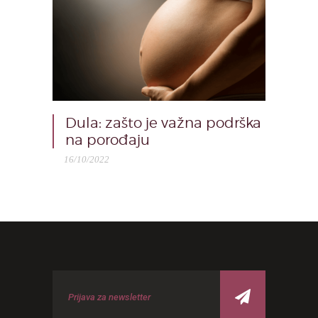
Dula: zašto je važna podrška
na porođaju
16/10/2022