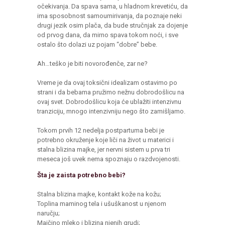
očekivanja. Da spava sama, u hladnom krevetiću, da
ima sposobnost samoumirivanja, da poznaje neki
drugi jezik osim plača, da bude stručnjak za dojenje
od prvog dana, da mirno spava tokom noći, i sve
ostalo što dolazi uz pojam “dobre” bebe.
Ah…teško je biti novorođenče, zar ne?
Vreme je da ovaj toksični idealizam ostavimo po
strani i da bebama pružimo nežnu dobrodošlicu na
ovaj svet. Dobrodošlicu koja će ublažiti intenzivnu
tranziciju, mnogo intenzivniju nego što zamišljamo.
Tokom prvih 12 nedelja postpartuma bebi je
potrebno okruženje koje liči na život u materici i
stalna blizina majke, jer nervni sistem u prva tri
meseca još uvek nema spoznaju o razdvojenosti.
Šta je zaista potrebno bebi?
Stalna blizina majke, kontakt kože na kožu;
Toplina maminog tela i ušuškanost u njenom
naručju;
Majčino mleko i blizina njenih grudi;