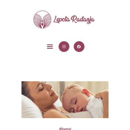
POČETNA
USLUGE
BLOG
O MENI
KONTAKT
Blogovi