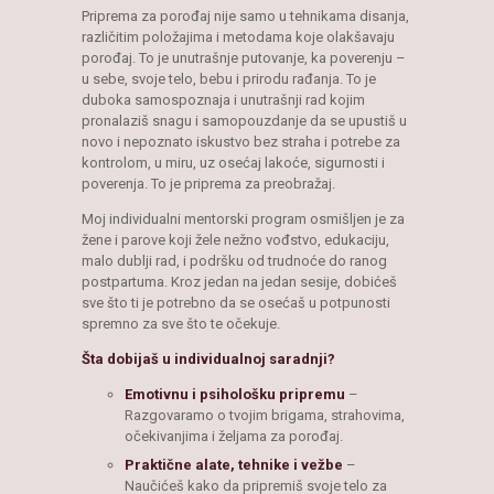
Priprema za porođaj nije samo u tehnikama disanja,
različitim položajima i metodama koje olakšavaju
porođaj. To je unutrašnje putovanje, ka poverenju –
u sebe, svoje telo, bebu i prirodu rađanja. To je
duboka samospoznaja i unutrašnji rad kojim
pronalaziš snagu i samopouzdanje da se upustiš u
novo i nepoznato iskustvo bez straha i potrebe za
kontrolom, u miru, uz osećaj lakoće, sigurnosti i
poverenja. To je priprema za preobražaj.
Moj individualni mentorski program osmišljen je za
žene i parove koji žele nežno vođstvo, edukaciju,
malo dublji rad, i podršku od trudnoće do ranog
postpartuma. Kroz jedan na jedan sesije, dobićeš
sve što ti je potrebno da se osećaš u potpunosti
spremno za sve što te očekuje.
Šta dobijaš u individualnoj saradnji?
Emotivnu i psihološku pripremu
–
Razgovaramo o tvojim brigama, strahovima,
očekivanjima i željama za porođaj.
Praktične alate, tehnike i vežbe
–
Naučićeš kako da pripremiš svoje telo za