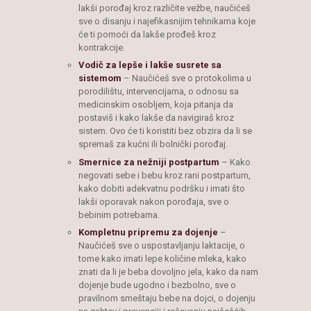
lakši porođaj kroz različite vežbe, naučićeš
sve o disanju i najefikasnijim tehnikama koje
će ti pomoći da lakše prođeš kroz
kontrakcije.
Vodič za lepše i lakše susrete sa
sistemom
– Naučićeš sve o protokolima u
porodilištu, intervencijama, o odnosu sa
medicinskim osobljem, koja pitanja da
postaviš i kako lakše da navigiraš kroz
sistem. Ovo će ti koristiti bez obzira da li se
spremaš za kućni ili bolnički porođaj.
Smernice za nežniji postpartum
– Kako
negovati sebe i bebu kroz rani postpartum,
kako dobiti adekvatnu podršku i imati što
lakši oporavak nakon porođaja, sve o
bebinim potrebama.
Kompletnu pripremu za dojenje
–
Naučićeš sve o uspostavljanju laktacije, o
tome kako imati lepe količine mleka, kako
znati da li je beba dovoljno jela, kako da nam
dojenje bude ugodno i bezbolno, sve o
pravilnom smeštaju bebe na dojci, o dojenju