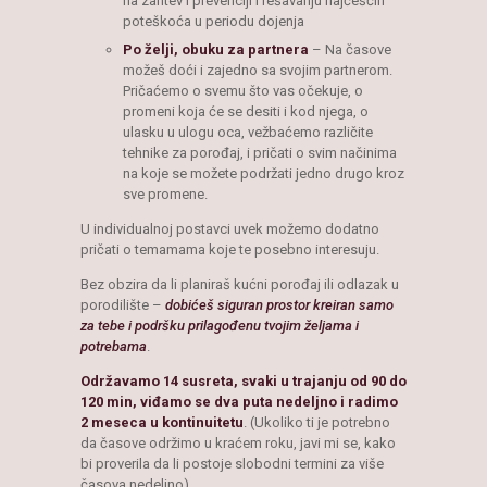
na zahtev i prevenciji i rešavanju najčešćih
poteškoća u periodu dojenja
Po želji, obuku za partnera
– Na časove
možeš doći i zajedno sa svojim partnerom.
Pričaćemo o svemu što vas očekuje, o
promeni koja će se desiti i kod njega, o
ulasku u ulogu oca, vežbaćemo različite
tehnike za porođaj, i pričati o svim načinima
na koje se možete podržati jedno drugo kroz
sve promene.
U individualnoj postavci uvek možemo dodatno
pričati o temamama koje te posebno interesuju.
Bez obzira da li planiraš kućni porođaj ili odlazak u
porodilište –
dobićeš siguran prostor kreiran samo
za tebe i podršku prilagođenu tvojim željama i
potrebama
.
Održavamo 14 susreta, svaki u trajanju od 90 do
120 min, viđamo se dva puta nedeljno i radimo
2 meseca u kontinuitetu
. (Ukoliko ti je potrebno
da časove održimo u kraćem roku, javi mi se, kako
bi proverila da li postoje slobodni termini za više
časova nedeljno).