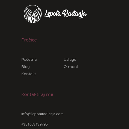
Prečice
Početna
Usluge
Blog
O meni
Kontakt
Kontaktiraj me
info@lepotaradjanja.com
+381603139795