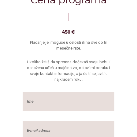
450 €
Plaćanje je moguće u celosti ili na dve do tri
mesečne rate.
Ukoliko želiš da spremna dočekaš svoju bebu i
osnažena uđeš u majčinstvo, ostavi mi poruku i
svoje kontakt informacije, a ja ću ti se javiti u
najkraćem roku.