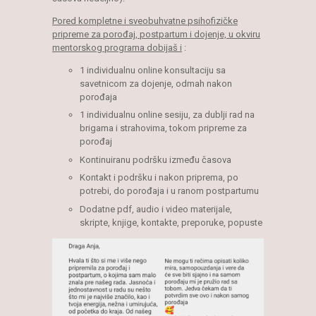
Pored kompletne i sveobuhvatne psihofizičke
pripreme za porođaj, postpartum i dojenje, u okviru
mentorskog programa dobijaš i
:
1 individualnu online konsultaciju sa
savetnicom za dojenje, odmah nakon
porođaja
1 individualnu online sesiju, za dublji rad na
brigama i strahovima, tokom pripreme za
porođaj
Kontinuiranu podršku između časova
Kontakt i podršku i nakon priprema, po
potrebi, do porođaja i u ranom postpartumu
Dodatne pdf, audio i video materijale,
skripte, knjige, kontakte, preporuke, popuste