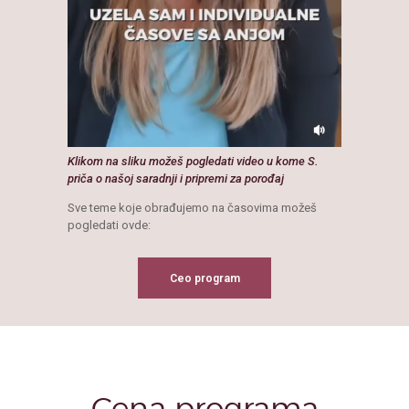
Klikom na sliku možeš pogledati video u kome S.
priča o našoj saradnji i pripremi za porođaj
Sve teme koje obrađujemo na časovima možeš
pogledati ovde:
Ceo program
Cena programa